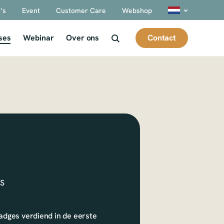
’s
Event
Customer Care
Webshop
Contact
ses
Webinar
Over ons
MS
adges verdiend in de eerste