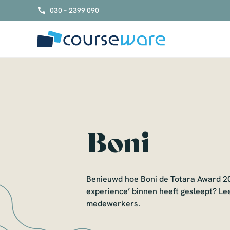
S
030 – 2399 090
k
i
p
t
o
c
o
n
t
e
Boni
n
t
Benieuwd hoe Boni de Totara Award 20
experience’ binnen heeft gesleept? Le
medewerkers.