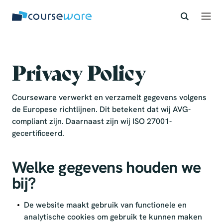
S
k
i
p
t
o
Privacy Policy
c
o
Courseware verwerkt en verzamelt gegevens volgens
n
de Europese richtlijnen. Dit betekent dat wij AVG-
t
compliant zijn. Daarnaast zijn wij ISO 27001-
e
gecertificeerd.
n
t
Welke gegevens houden we
bij?
De website maakt gebruik van functionele en
analytische cookies om gebruik te kunnen maken