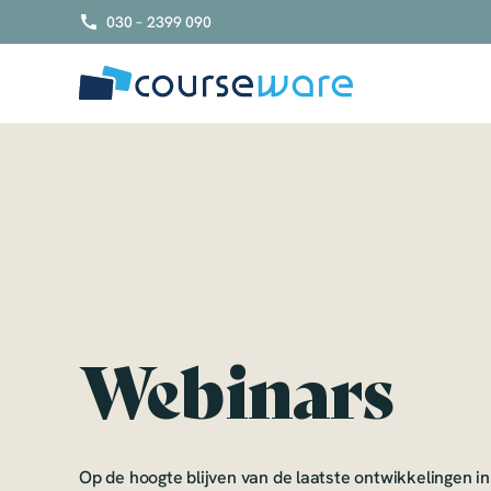
S
030 – 2399 090
k
i
p
t
o
c
o
n
t
e
n
t
Webinars
Op de hoogte blijven van de laatste ontwikkelingen in