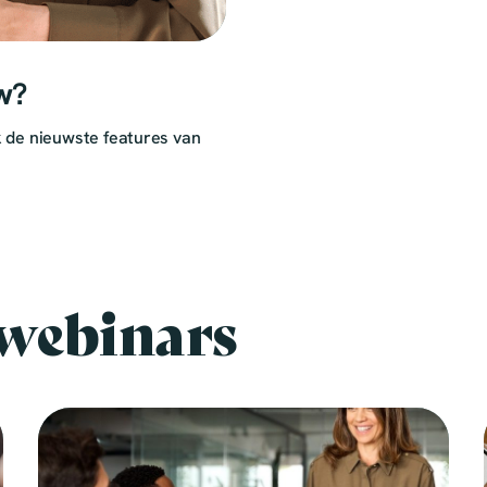
uw?
k de nieuwste features van
 webinars