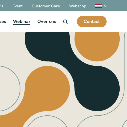
’s
Event
Customer Care
Webshop
Contact
ses
Webinar
Over ons