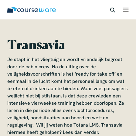
S
k
i
p
t
o
Transavia
c
o
Je stapt in het vliegtuig en wordt vriendelijk begroet
n
door de cabin crew. Na de uitleg over de
t
veiligheidsvoorschriften is het ‘ready for take off’ en
e
eenmaal in de lucht komt het personeel langs om wat
n
te eten of drinken aan te bieden. Waar veel passagiers
t
wellicht niet bij stilstaan, is dat deze crewleden een
intensieve vierweekse training hebben doorlopen. Ze
leren in die periode alles over vluchtprocedures,
veiligheid, noodsituaties aan boord en wet- en
regelgeving. Wil jij weten hoe Totara LMS, Transavia
hiermee heeft geholpen? Lees dan verder.