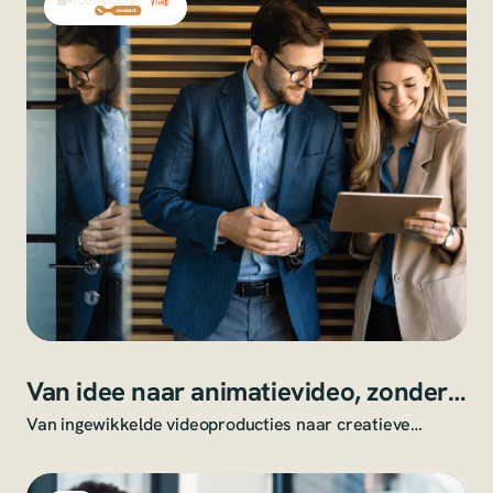
Van idee naar animatievideo, zonder
videoteam
Van ingewikkelde videoproducties naar creatieve
animaties die je zelf maakt en aanpast.