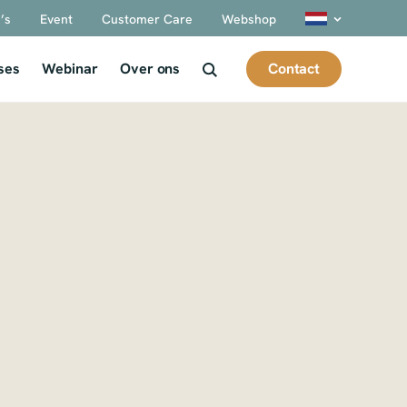
’s
Event
Customer Care
Webshop
Contact
ses
Webinar
Over ons