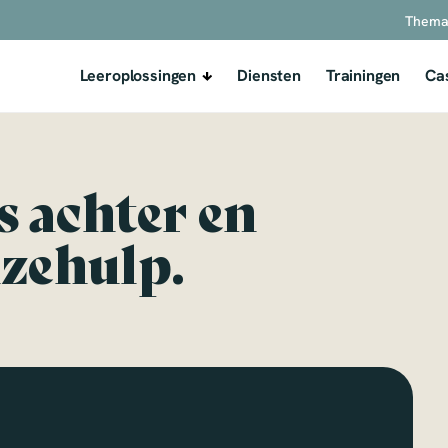
Thema
Leeroplossingen
Diensten
Trainingen
Ca
s achter en
zehulp.