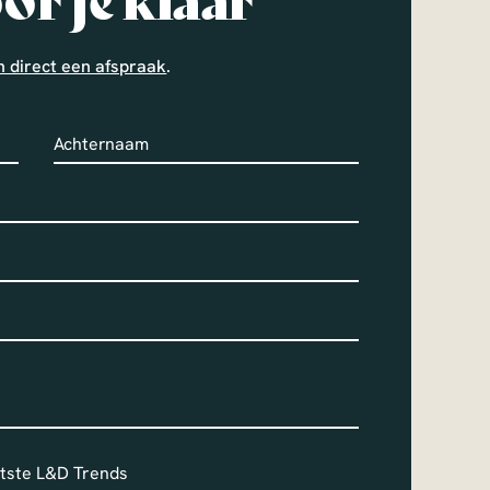
or je klaar
n direct een afspraak
.
atste L&D Trends