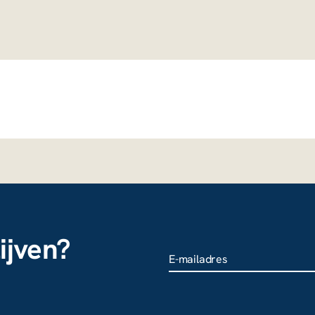
ijven?
X/Twitter
Dit veld is bedoeld voor
validatiedoeleinden en moet 