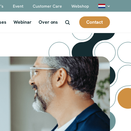
’s
Event
Customer Care
Webshop
Contact
ses
Webinar
Over ons