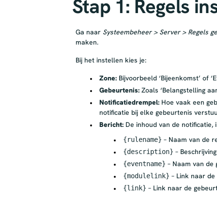
Stap 1: Regels in
Ga naar
Systeembeheer > Server > Regels ge
maken.
Bij het instellen kies je:
Zone:
Bijvoorbeeld ‘Bijeenkomst’ of ‘Ev
Gebeurtenis:
Zoals ‘Belangstelling aa
Notificatiedrempel:
Hoe vaak een gebeu
notificatie bij elke gebeurtenis verst
Bericht:
De inhoud van de notificatie, 
– Naam van de r
{rulename}
– Beschrijving
{description}
– Naam van de 
{eventname}
– Link naar de
{modulelink}
– Link naar de gebeur
{link}