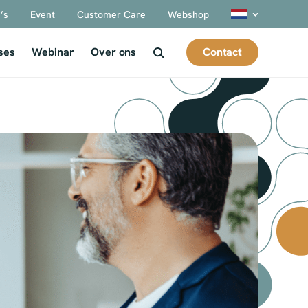
’s
Event
Customer Care
Webshop
Contact
ses
Webinar
Over ons