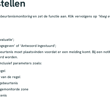
stellen
beurtenismonitoring
en zet de functie aan. Klik vervolgens op
‘Voeg e
aluatie’;
ngegeven’ of ‘Antwoord ingestuurd’;
rtenis moet plaatsvinden voordat er een melding komt. Bij een notif
uurd worden.
inclusief parameters zoals:
egel
 van de regel
gebeurtenis
 gemonitorde zone
tenis