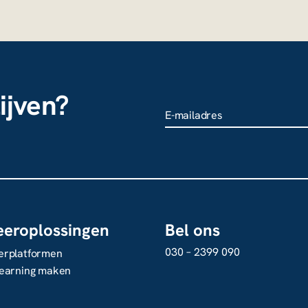
ijven?
Name
Dit veld is bedoeld voor
validatiedoeleinden en moet 
worden gewijzigd.
eeroplossingen
Bel ons
030 – 2399 090
erplatformen
learning maken