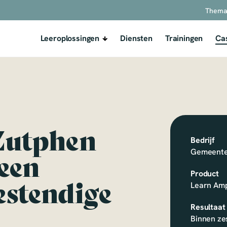
Thema
Leeroplossingen
Diensten
Trainingen
Ca
Zutphen
Bedrijf
Gemeente
een
Product
stendige
Learn Am
Resultaat
Binnen ze