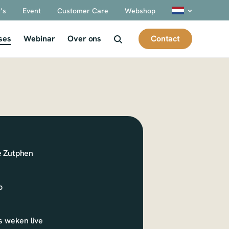
’s
Event
Customer Care
Webshop
Contact
ses
Webinar
Over ons
 Zutphen
p
s weken live