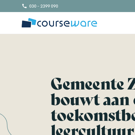
S
030 – 2399 090
k
i
p
t
o
c
o
n
t
e
Gemeente 
n
t
bouwt aan 
toekomstbe
leercultuur