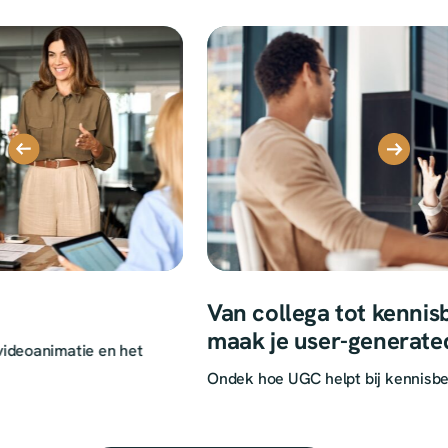
Van collega tot kennisbron: zo
Aa
maak je user-generated content
Onz
een succes
kan 
Ondek hoe UGC helpt bij kennisbehoud!