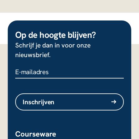
Op de hoogte blijven?
Schrijf je dan in voor onze
nieuwsbrief.
F
a
c
e
Inschrijven
b
o
o
Courseware