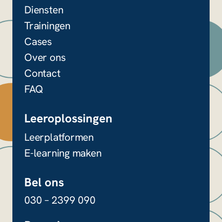
k
Diensten
Trainingen
D
Cases
i
Over ons
t
Contact
v
FAQ
e
l
Leeroplossingen
d
Leerplatformen
i
E-learning maken
s
b
Bel ons
e
030 – 2399 090
d
o