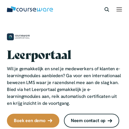
S
k
i
p
t
o
c
Leerportaal
o
n
t
Wil je gemakkelijk en snel je medewerkers of klanten e-
e
learningmodules aanbieden? Ga voor een internationaal
n
bewezen LMS waar je razendsnel mee aan de slag kan.
t
Bied via het Leerportaal gemakkelijk je e-
learningmodules aan, reik automatisch certificaten uit
en krijg inzicht in de voortgang.
Boek een demo
Neem contact op